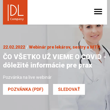
22.02.2022
/
Webinár pre lekárov, sestry a MTP
ČO VŠETKO UŽ VIEME O COVID -
dôležité informácie pre prax
Pozvánka na live webinár
POZVÁNKA (PDF)
SLEDOVAŤ