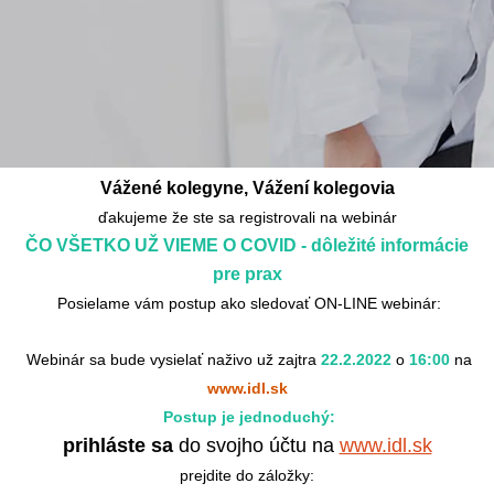
Vážené kolegyne, Vážení kolegovia
ďakujeme že ste sa registrovali na webinár
ČO VŠETKO UŽ VIEME O COVID - dôležité informácie
pre prax
Posielame vám postup ako sledovať ON-LINE webinár:
Webinár sa bude vysielať naživo už zajtra
22.2.2022
o
16:00
na
www.idl.sk
Postup je jednoduchý:
prihláste sa
do svojho účtu na
www.idl.sk
prejdite do záložky: