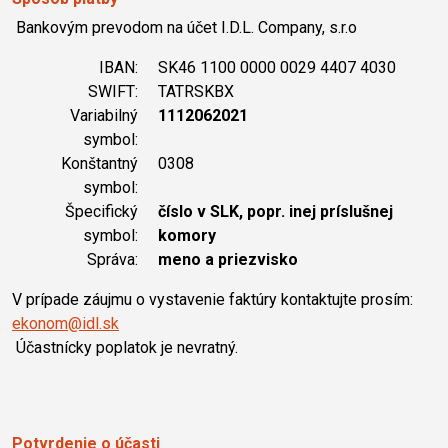
Bankovým prevodom na účet I.D.L. Company, s.r.o
IBAN:
SK46 1100 0000 0029 4407 4030
SWIFT:
TATRSKBX
Variabilný
1112062021
symbol:
Konštantný
0308
symbol:
Špecifický
číslo v SLK, popr. inej príslušnej
symbol:
komory
Správa:
meno a priezvisko
V prípade záujmu o vystavenie faktúry kontaktujte prosím:
ekonom@idl.sk
Účastnícky poplatok je nevratný.
Potvrdenie o účasti