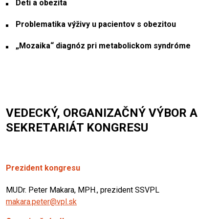
Deti a obezita
Problematika výživy u pacientov s obezitou
„Mozaika“ diagnóz pri metabolickom syndróme
VEDECKÝ, ORGANIZAČNÝ VÝBOR A
SEKRETARIÁT KONGRESU
Prezident kongresu
MUDr. Peter Makara, MPH., prezident SSVPL
makara.peter@vpl.sk