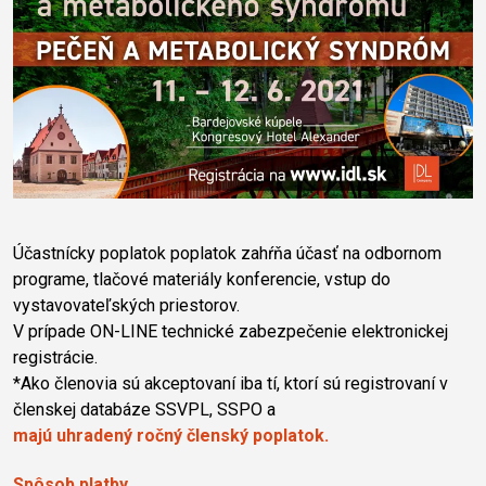
Účastnícky poplatok poplatok zahŕňa účasť na odbornom
programe, tlačové materiály konferencie, vstup do
vystavovateľských priestorov.
V prípade ON-LINE technické zabezpečenie elektronickej
registrácie.
*Ako členovia sú akceptovaní iba tí, ktorí sú registrovaní v
členskej databáze SSVPL, SSPO a
majú uhradený ročný členský poplatok.
Spôsob platby