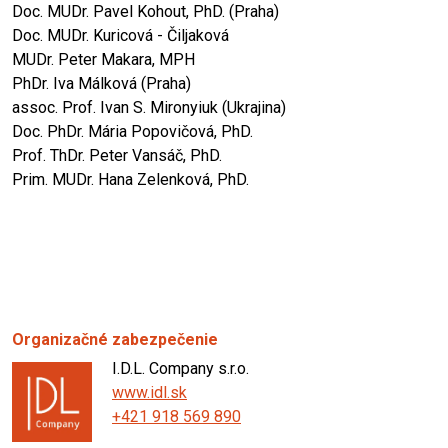
Doc. MUDr. Pavel Kohout, PhD. (Praha)
Doc. MUDr. Kuricová - Čiljaková
MUDr. Peter Makara, MPH
PhDr. Iva Málková (Praha)
assoc. Prof. Ivan S. Mironyiuk (Ukrajina)
Doc. PhDr. Mária Popovičová, PhD.
Prof. ThDr. Peter Vansáč, PhD.
Prim. MUDr. Hana Zelenková, PhD.
Organizačné zabezpečenie
I.D.L. Company s.r.o.
www.idl.sk
+421 918 569 890