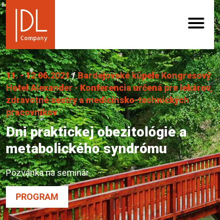
11. - 12.06.2021
/
Bardejovské kúpele Kongresový
Hotel Alexander - Konferencia určená pre lekárov,
zdravotné sestry a medicínsko-technických
pracovníkov
Dni praktickej obezitológie a
metabolického syndrómu
Pozvánka na seminár
PROGRAM