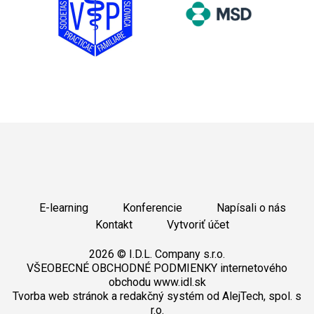
E-learning
Konferencie
Napísali o nás
Kontakt
Vytvoriť účet
2026 © I.D.L. Company s.r.o.
VŠEOBECNÉ OBCHODNÉ PODMIENKY internetového
obchodu www.idl.sk
Tvorba web stránok
a
redakčný systém
od
AlejTech, spol. s
r.o.