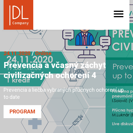
24.11.2020
/
Online
Prevencia a včasný záchyt
civilizačných ochorení 4
Prevencia a liečba vybraných pľúcnych ochorení up
to date
PROGRAM