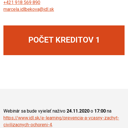
+421 918 569 890
marcela.idlbekova@idl.sk
Webinár sa bude vyielať naživo
24.11.2020
o
17:00
na
https://www.idl.sk/e-learning/prevencia-a-vcasny-zachyt-
civilizacnych-ochoreni-4
.