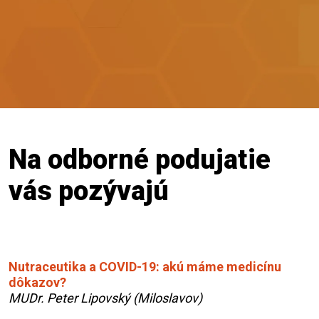
Na odborné podujatie
vás pozývajú
Nutraceutika a COVID-19: akú máme medicínu
dôkazov?
MUDr. Peter Lipovský (Miloslavov)