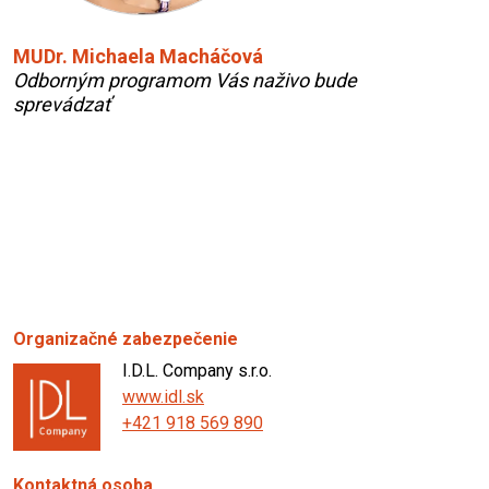
MUDr. Michaela Macháčová
Odborným programom Vás naživo bude
sprevádzať
Organizačné zabezpečenie
I.D.L. Company s.r.o.
www.idl.sk
+421 918 569 890
Kontaktná osoba